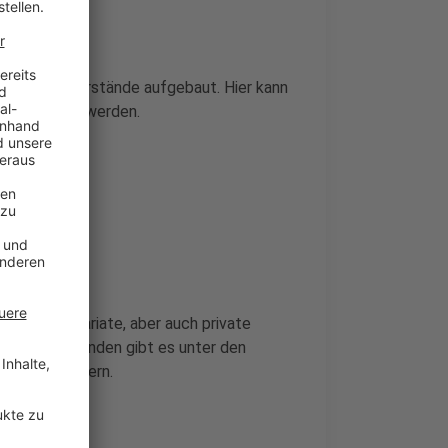
de
die Bücherstände aufgebaut. Hier kann
er gestöbert werden.
ler, Antiquariate, aber auch private
dabei. Zu finden gibt es unter den
 zu Sachbüchern.