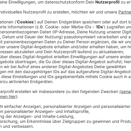
Anzeige
Heute und morgen werden an der
Rheinuferpromena
dann jeweils zwischen 11 und 19 Uhr durch die Büch
Anzeige
Rund 60 Händler sind vor Ort
Anzeige
Insgesamt sind diesmal rund 60 Händlerinnen und Händ
Sammlerinnen und Sammler aus ganz Deutschland mit 
Büchern alle Genres von Krimi über Romanzen bis hin
Anzeige