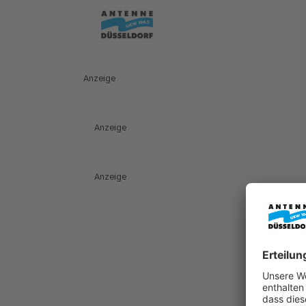
Anzeige
Anzeige
Anzeige