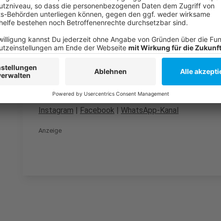
Hier geht es zu unseren Veranstaltungstipps
Anzeige
Folge uns für mehr News & Updates:
Anzeige
Instagram
|
Facebook
|
WhatsApp-Kanal
Anzeige