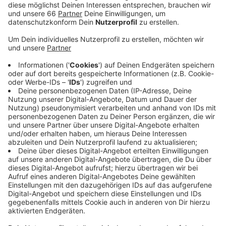
Stadt hat ein Sicherheitskonzept erarbeitet, dass
gerade überprüft wird.
Veröffentlicht:
Mittwoch, 22.04.2020 13:12
Anzeige
Darin geht es vor allem um die Hygiene- und
Schutzmaßnahmen, die eingehalten werden müssen,
damit sich das Coronavirus weiterhin langsam
ausbreitet. Laut dem Direktor der Stadtbüchereien
Düsseldorf sollen zumindest einige Standorte ab dem
4. Mai 2020 wieder öffnen können. Aber auch das
digitale Angebot wurde seit Beginn der Pandemie
ausgebaut: über 3.700 Lizenzen für
E-Books
wurden