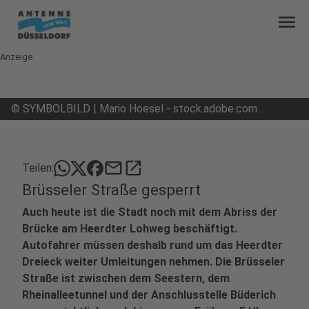
menu
Anzeige
©
SYMBOLBILD | Mario Hoesel - stock.adobe.com
mail
open_in_new
Teilen:
Brüsseler Straße gesperrt
Auch heute ist die Stadt noch mit dem Abriss der
Brücke am Heerdter Lohweg beschäftigt.
Autofahrer müssen deshalb rund um das Heerdter
Dreieck weiter Umleitungen nehmen. Die Brüsseler
Straße ist zwischen dem Seestern, dem
Rheinalleetunnel und der Anschlusstelle Büderich