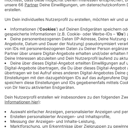
lohweg-am-wochenende.html
https://www.rheinbahn.de/presse/mitteilungen/Seiten/Pre
Nr=219381
Anzeige
Anzeige
Anzeige
Anzeige