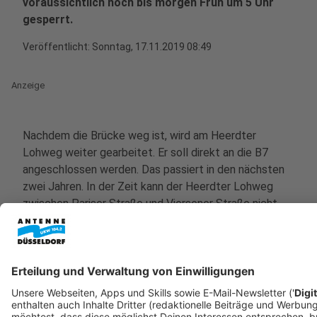
voraussichtlich noch bis morgen Früh um 5 Uhr
gesperrt.
Veröffentlicht:
Sonntag, 17.11.2019 08:49
Anzeige
Nachdem die Brücke weg ist, wird am Heerdter
Lohweg weiter gearbeitet. Er soll direkt an die B7
angeschlossen werden. Das passiert in den nächsten
zwei Jahren. In der Zeit kann der Heerdter Lohweg
zwischen Pariser Straße und Viersener Straße nicht
befahren werden. Auch die Rheinbahn ist von den
Bauarbeiten am Wochenende betroffen. Auf
insgesamt 12 Buslinien und bei der U75 kann es zu
Verspätungen kommen.
https://www.duesseldorf.de/medienportal/pressedienst-
einzelansicht/pld/abriss-der-bruecke-heerdter-