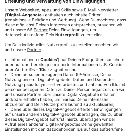
Zahlen ausgedrückt - aussieht, erfahrt ihr hier.
Veröffentlicht:
Mittwoch, 29.01.2020 14:08
Anzeige
Der Brexit wird endgültig durchgezogen.
Großbritannien verlässt die EU. Ab Februar 2020
beginnt eine Übergangsphase bis Ende Dezember
2020, bevor es im Jahr 2021 richtig ernst wird. Die
jahrelangen Verhandlungen zwischen der Europäischen
Union und den verschiedenen Regierungen
Großbritanniens haben überall viele Nerven gekostet.
Und sie gehen noch weiter...
Anzeige