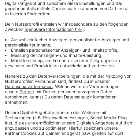
Für uns bedeutet das im Umkehrschluss, dass wir uns
auf einige neue Regelungen und Änderungen einstellen
müssen, wenn wir zum Beispiel für einen Kurzurlaub
nach London fliegen wollen. Und die EU verliert eines
ihrer wichtigsten Mitglieder. Wie Europa dank des
Brexits in Zahlen aussieht, zeigt euch diese Grafik.
Anzeige
Anzeige
Die Mehrheit in der EU - sowohl in der Politik als auch
in der Gesellschaft - ist traurig über das Ende
Großbritanniens in der EU. Es ist Zeit, Abschied zu
nehmen. Wir sagen "Goodbye" mit unserer Brexit-
Playlist.