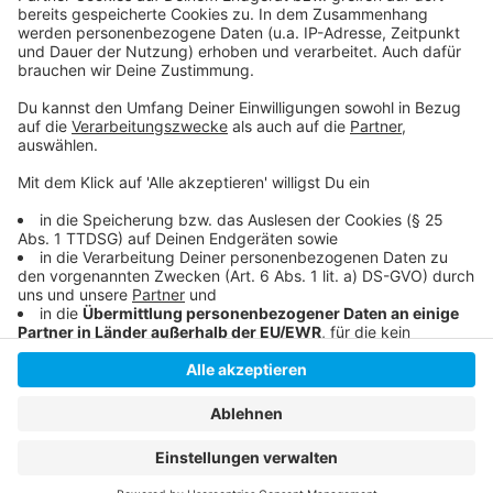
Die SPD hatte ihre Zustimmung zur Oper im Vorfeld
offen gelassen
Zur Deutschen Oper am Rhein
Anzeige
Anzeige
Anzeige
Anzeige