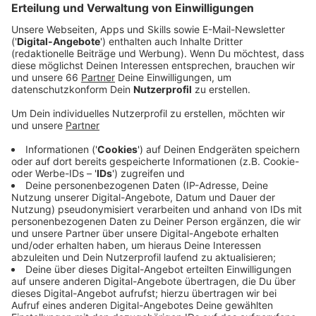
Projektes dazu gesellt.
Veröffentlicht:
Donnerstag, 12.12.2024 12:09
Anzeige
Ergebnis: Der Architekten-Wettbewerb kommt. Der
Rat hat sich heute mehr Kontrolle über das größte
Zukunfts-Projekt Düsseldorfs gesichert. CDU, SPD,
GRÜNE und FDP hatten kurzfristig einen gemeinsamen
Änderungsantrag
eingebracht, die AfD schloss sich an.
Anzeige
Politik bekommt mehr Mitspracherecht
Anzeige