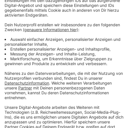
Im Wesentlichen geht es darum, dass die Politik öfter
gefragt werden soll, wenn finanzielle Mittel für die
Opern-Planung freizugeben sind. Außerdem soll der
Rat nach dem Architekten-Wettbewerb den von einer
Jury bestimmten Siegerentwurf nochmal absegnen -
auch hier mit besonderem Fokus auf die Kosten. Der
Baustart für die
neue Oper am Wehrhahn
wird
frühestens Ende dieses Jahrzehnts erfolgen.
Anzeige
Weitere Infos und Links zum Thema:
Anzeige
Hier lässt sich die letzte Ratssitzung live verfolgen