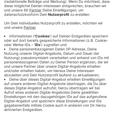
Veröffentlicht:
Montag, 06.02.2023 06:03
Anzeige
Trotzdem ist das Team weiterhin Sechster mit sieben
Punkten Rückstand auf Platz 3. Die DEG konnte
dagegen zwei Siege feiern. Erst gab es am
Freitagabend einen 2:1-Auswärtssieg in Iserlohn, am
Sonntag folgte dann ein 6:2-Heimsieg gegen Nürnberg.
Durch die Siege ist die DEG mittlerweile bis auf Platz
4 geklettert. Und auch die Borussia konnte am
Wochenende jubeln. Sie gewann in Ochsenhausen mit
3:1.
Anzeige
Weitere Infos und Links zum Thema