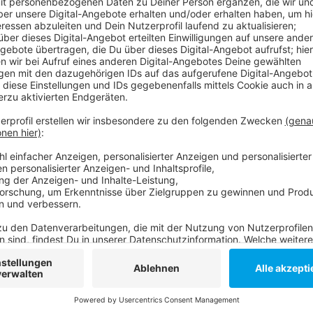
Matchwinner war der Schwede Anton Källberg, der z
gesamten Champions-League-Turnier ungeschlagen bli
insgesamt zwölfte Triumph in der Königsklasse.
Hier geht`s zur Borussia:
Anzeige