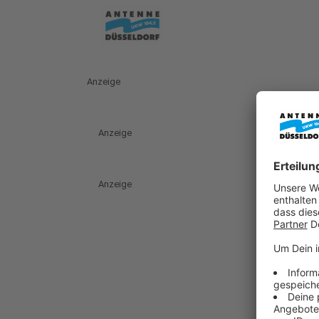
Anzeige
Anzeige
Anzeige