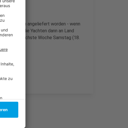
 über den Rhein angeliefert worden - wenn
11 Uhr sollen die Yachten dann an Land
OOT startet nächste Woche Samstag (18.