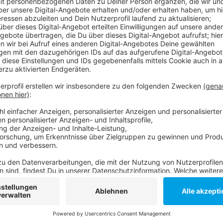
Anzeige
Seit 6 Uhr läuft die Ablade-Aktion: Die Schiffe sind
es hell ist, wird eine Schiffsbrücke gebaut - gegen 
gezogen und in ihre Hallen gebracht werden. Die B
Januar 2020).
Anzeige