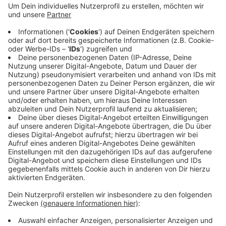
2025) relativ reibungslos abgeschlossen werden,
weil keine Wohnhäuser im direkten Umfeld des
Fundortes lagen. Laut Feuerwehr Neuss (auf deren
Stadtgebiet der Fundort lag) hatte die
Entschärfung um 15.02 Uhr begonnen und war um
15.42 Uhr beendet. Die Autobahnsperrungen sind
wieder aufgehoben - auch die betroffenen
Bahnlinien können wieder fahren.
Veröffentlicht:
Donnerstag, 17.07.2025 15:54
Anzeige
Anzeige