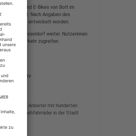
. Ab sofort sind E-Bikes von Bolt im
ter mitgeteilt. Nach Angaben des
g in der Stadt entwickelt worden.
haring in Düsseldorf weiter. Nutzerinnen
e im Stadtverkehr zugreifen.
eldorf aktiv
e BikeSharing-Anbieter mit hunderten
r Markt für Leihfahrräder in der Stadt