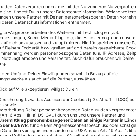
Auch städtische Düsselbikes sollen bald 
Anzeige
In den kommenden Monaten sollen außerdem noch 25
dazukommen. Die ersten 500
Düsselbikes
sollen laut
Anzeige
Mehr Links und Infos zum Thema:
Anzeige
So haben wir über die Düsselbikes berichtet
Erste Mobilitätsstation in Wersten eröffnet