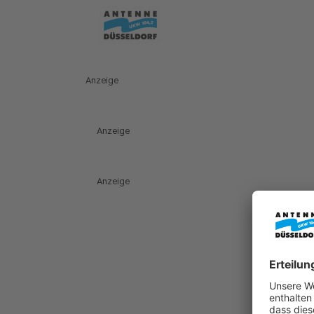
Anzeige
Anzeige
Anzeige