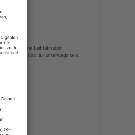
kommen
00 städtische Leihfahrräder
 Stadt bereits ab Juli unterwegs sein.