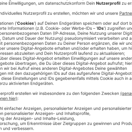
In Düsseldorf gibt es ein neues
Leihfahrrad-Angebot
Stadtgebiet unterwegs. Das hat der Mobilitätsanbie
Unternehmens sind die Räder vor allem für den Allta
Mit dem Start von Bolt wächst das Angebot für BikeS
und Nutzer können damit auf eine weitere Alternativ
Anzeige
Schon mehrere BikeSharing-Anbieter in Düss
Anzeige
Neben Bolt gibt es in Düsseldorf bereits drei weiter
Leihfahrrädern: Lime, Dott und nextbike. Damit ist de
schon jetzt breit aufgestellt.
Anzeige