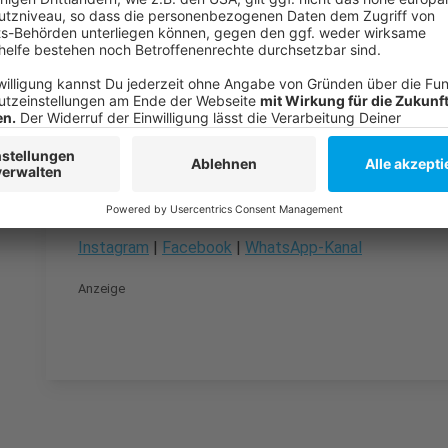
Mobilitätsstationen: Netz wächst auf über 30
Anzeige
Folge uns für mehr News & Updates:
Anzeige
Instagram
|
Facebook
|
WhatsApp-Kanal
Anzeige