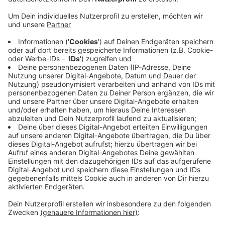
Insgesamt werden mehrere Tausend Quadratmeter
"entsiegelt". Die Stadt lässt sich das eine halbe Million
Euro kosten. Die Bürgerstiftung hat noch einmal die
gleiche Summe gesammelt. Von dem Geld sollen
Blumenwiesen, Barfußpfade aber auch Obst- und
Gemüsegärten angelegt werden. Die Stadt sieht darin
nicht nur einen Mehrwert des Schullebens und
Lernens, sondern auch einen Beitrag im Kampf gegen
das Insektensterben und den Klimawandel. Dadurch,
dass auf den entsiegelten Flächen Wasser verdunstet,
werde gerade in eng bebauten Vierteln das Stadtklima
verbessert.
Anzeige