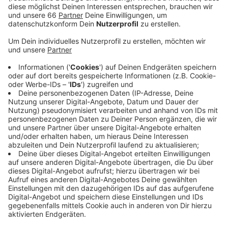
Anzeige
Dort ist der Neubau der Jugendfreizeiteinrichtung
"Blue Rock" eröffnet worden. Das Angebot richtet
sich vor allem an Kinder und Jugendliche bis 14 Jahren.
Sie sollen unter anderem bei Schulsachen unterstützt
werden. Außerdem wird es ein großes
Freizeitprogramm geben – zum Beispiel verschiedene
Theateraufführungen, ein Familienbrunch oder ein
Sommerfest. Ein Schwerpunkt der Einrichtung liegt
auf den Themen "Gesundheit" und "Sport".
Anzeige
Weitere Infos und Links zum Thema
Anzeige