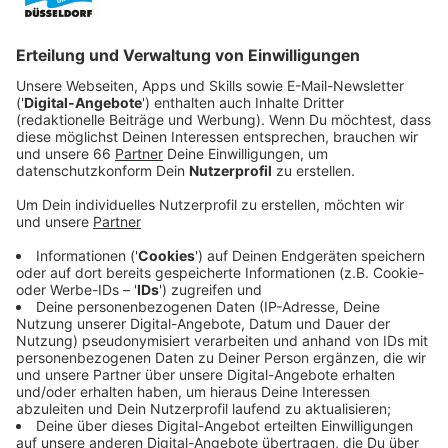
Anzeige
In dieser Woche gibt es deshalb wieder einen
Blitzermarathon.
Anzeige
Polizei hält sich bedeckt
Anzeige
Die Düsseldorfer Polizei sagt, dass es in dieser Woche
verstärkt zu Kontrollen kommen kann. Wo und wann
sie blitzt, kündigt sie vorher nicht an.
Anzeige