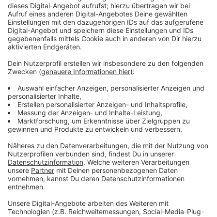
Warn-Apps sind verboten
Anzeige
Blitzerwarnapps
sind übrigens verboten. Wer damit
erwischt wird, muss 75 Euro Strafe zahlen und
bekommt einen Punkt in Flensburg.
Anzeige
Europaweite Aktion
Anzeige
Der Blitzermarathon läuft in dieser Woche übrigens
nicht nur deutschland- sondern europaweit. Wer also in
den Urlaub fährt, sollte auch im Ausland mit