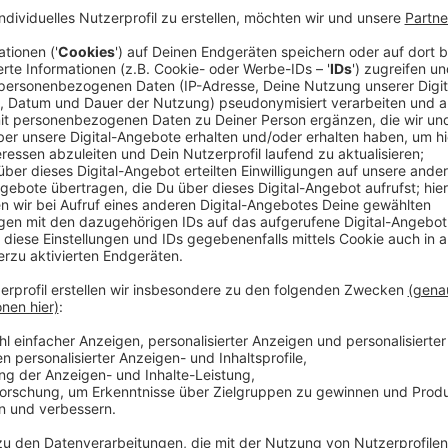
Verzögerte Bauarbeiten
Anzeige
Der Kampfmittelbeseitigungsdienst hatte den Schill
Ergebnis steht noch aus. Erst, wenn Entwarnung geg
Bauarbeiten fortgesetzt.
Anzeige
Bauarbeiten seit 2023
Anzeige
Begonnen hatten sie bereits 2023, als die
Netzgesel
gebaut hatte. Oberirdisch soll der Platz komplett um