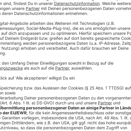
Spielplatz mit großem Klettergerüst.
Anzeige
Fertigstellung im Herbst geplant
Anzeige
Die Stadt hofft, dass die Arbeiten hierfür im Herbs
auch Wege und Bänke. Außerdem werden neue Bäume 
Anzeige
Weitere Infos und Links zum Thema:
Anzeige