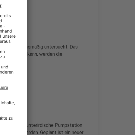
erplatz routinemäßig untersucht. Das
eben werden kann, werden die
lschaft
eine unterirdische Pumpstation
gestaltet werden. Geplant ist ein neuer