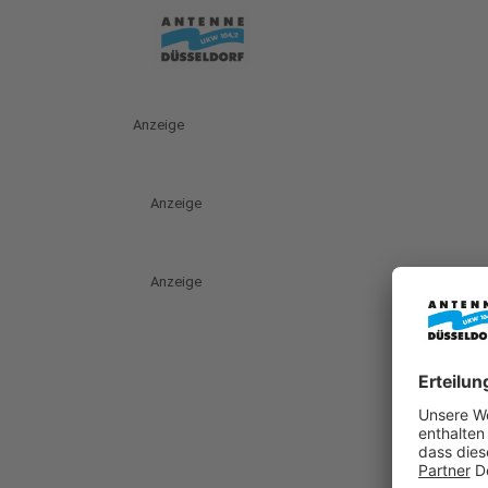
Anzeige
Anzeige
Anzeige