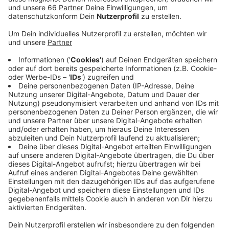
Düsseldorfer Innenstadt gemacht haben.
Insgesamt 16 Teams haben sich an dem
Wettbewerb für den sogenannten "
Blaugrünen
Ring
" beteiligt.
Veröffentlicht:
Mittwoch, 11.12.2019 05:58
Anzeige
Ab heute entscheidet eine Fachjury über den oder die
Sieger. Die Innenstadt soll vor allem für Fußgänger
attraktiver werden. Außerdem können die Museen, der
Rhein und die Natur, zum Beispiel der Hofgarten,
besser miteinander verbunden werden. Zwischen
Ehrenhof, Uferpromenade und Graf Adolf-Platz sollen
neue Plätze entstehen. Viele Teams können sich auch
kleinere Seen vorstellen. - Die Jury wird jetzt mehrere
Tage zusammensitzen. Der Siegerentwurf soll