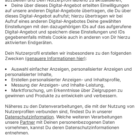
sagt: Beides sage nichts darüber aus, wie viele
Produkte tatsächlich verfügbar sind: Es könnten 10,
aber auch 1.000 sein. Außerdem lohne es sich, Preise
zu vergleichen, oft würden diese sich mehrmals am
Tag ändern. Und: Beim Online-Shopping sollten wir eine
sichere Bezahlmöglichkeit wählen, sowie Vorkasse
vermeiden. Alle ausführlichen Tipps der
Verbraucherzentrale gibt es
HIER
.
Anzeige
Handel erwartet hohen Umsatz
Anzeige
Deutschlandweit rechnet der
Handel
während der
Black Week mit einem Umsatz von 5,9 Milliarden Euro,