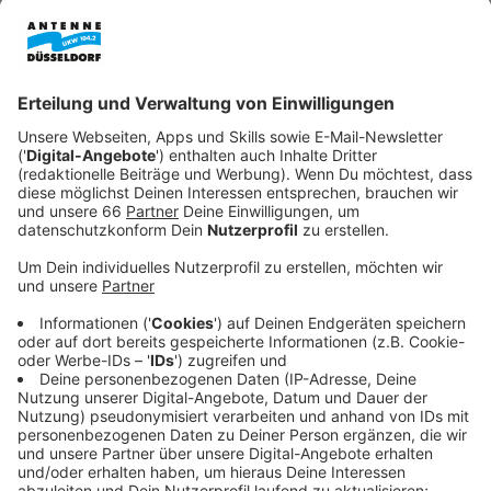
Rabatten. Dabei sollten wir aber vorsichtig sein,
rät die
Verbraucherzentrale NRW
.
Veröffentlicht:
Montag, 25.11.2024 08:03
Anzeige
Tipps der Verbraucherzentrale NRW
Anzeige
Vor allem sollten wir uns nicht unter Kaufdruck setzen
lassen. Häufig würden Anbieter ablaufende Balken
oder eine runterzählende Uhr einsetzen, um zum
schnellen Kauf zu animieren. Die Verbraucherzentrale