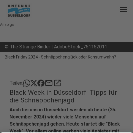
menu
Anzeige
©
The Strange Binder | AdobeStock_751152011
Black Friday 2024 - Schnäppchenglück oder Konsumwahn?
mail
open_in_new
Teilen:
Black Week in Düsseldorf: Tipps für
die Schnäppchenjagd
Auch bei uns in Düsseldorf werden ab heute (25.
November 2024) wieder viele Menschen auf
Schnäppchenjagd gehen. Heute startet die "Black
Week". Vor allem online werben viele Anbieter mit