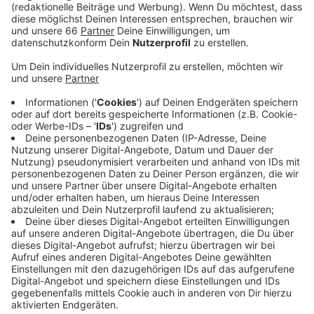
einleiten. Der beliebte
Weihnachtsmarkt
kehrt
auch in diesem Jahr wieder freitags bis sonntags
auf Schloss Benrath ein und sorgt mit
kulinarischen Köstlichkeiten und wärmenden
Getränken für ein festliches Ambiente in der
Vorweihnachtszeit.
Veröffentlicht:
Montag, 14.11.2022 12:29
Anzeige
Kunsthandwerkliche Unikate inspirieren zu
einzigartigen Geschenkideen, während die traditionelle
Eisenbahn erneut Kinderaugen zum Leuchten bringt.
Schloss Benrath, Benrather Schloßallee 100-106,
40597 Düsseldorf