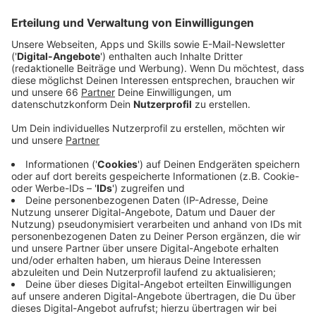
Anzeige
Umzug des Technischen Rathauses
Anzeige
Die städtische Fläche zwischen Mecum- und
Brickmannstraße wird frei, wenn das Technische
Rathaus an die Moskauer Straße umzieht. Geplant ist
der Umzug für das Jahr 2030. Um darüber zu sprechen,
wie der Bereich zukünftig genutzt werden kann, hat
die Stadt im November letzten Jahres bereits den
Workshop „
Denklabor Brinckmannstraße
“ durchgeführt.
Anzeige