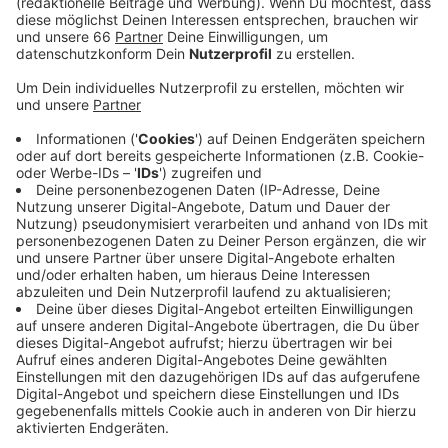
Anzeige
Um den Zeitplan bis zur Fertigstellung im März 2022
einhalten zu können, sind aktuell umfangreiche
Gleisarbeiten nötig. Weichen und Oberleitungen
werden neu gebaut, Signale müssen versetzt und
Masten neu aufgestellt werden. Das passiert bis kurz
vor Weihnachten in drei Bauphasen. In der ersten
werden jetzt ab Dienstag alle Gleise gesperrt.
Regionalzüge und S-Bahnen fallen daher aus oder
müssen umgeleitet werden. Die Bahn und private
Betreiber haben dafür umfangreichen
Schienenersatzverkehr eingerichtet.
Anzeige