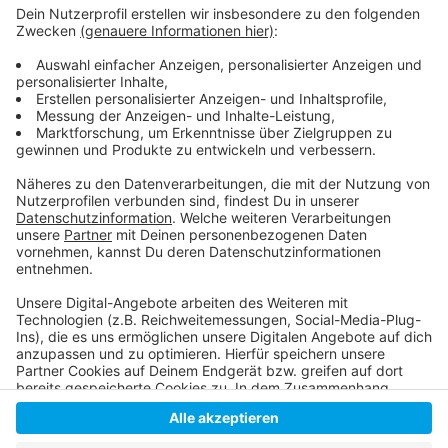
Weitere Infos
Anzeige
Infos der Bahn: Zeitplan und Fahrplanänderungen
Gleissperrungen am Bilker Bahnhof im Herbst
Anzeige
Anzeige
Anzeige