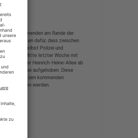
t an den Wochenenden am Rande der
. Taxen sorgten dafür, dass zwischen
ommen war, selbst Polizei und
e die Stadt Mitte letzter Woche mit
te Fahrspur der Heinrich-Heine-Allee ab
wurde zeitweise aufgehoben. Diese
ß es jetzt. An den kommenden
nd beibehalten werden.