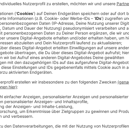
Anzeige
Laut Stadt und Polizei gab es in der Vergangenhei
Altstadt regelmäßig ein regelrechtes Verkehrschaos
Heinrich-Heine-Allee und Burgplatz kaum ein Durchk
Rettungsdienst hatten große Probleme. Darauf hatt
kurzfristigen Sperrungen reagiert. So wurde die rech
Freitagabend gesperrt, der Taxiplatz am Burgplatz 
Maßnahmen hätten die Lage deutlich entspannt, hie
Wochenenden sollen die Sperrungen nun entspreche
Anzeige
Anzeige