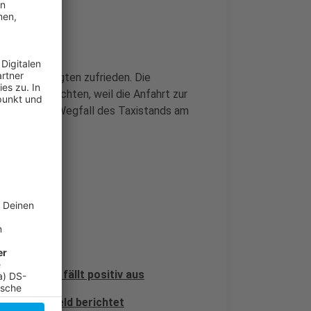
lle Beteiligten zufrieden. Die
erlusten berichten, weil die Anfahrt zur
beklagen den Wegfall des Taxistands am
Wochenende fällt positiv aus
wir im Vorfeld berichtet