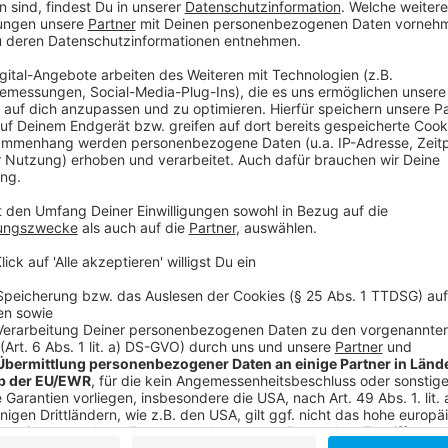
Es gibt aber auch Kritik
Anzeige
Nach dem Wochenende sind aber offenbar auch nicht a
Rheinische Post zitiert Taxifahrer, die von Einnahmev
Altstadt nun deutlich länger dauert. Altstadtwirte 
Burgplatz.
Anzeige
Weitere Infos und Links zum Thema:
Anzeige
Die Bilanz der Stadt und der Polizei nach dem 1. 
Neue Verkehrsführung in der Altstadt - so haben 