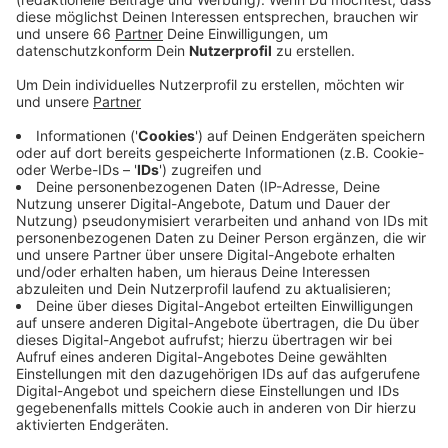
Verwandten oder für die Geschäftsreise.
Veröffentlicht:
Dienstag, 04.04.2023 13:07
Anzeige
2021 waren es nur halb so viele Passagiere. Auch
wirtschaftlich hat sich die Lage am Flughafen
stabilisiert. Die schwarze Null hat der Flughafen mit
einem Minus von 11,9 Millionen Euro knapp verpasst.
Auch weil er immer noch mit den Auswirkungen der
Corona-Pandemie zu kämpfen hatte. Zwei große
Probleme waren zum Beispiel der Personalmangel und
die hohen Krankenstände.
Anzeige