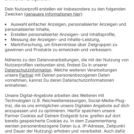
Reise in ein Risikogebiet keinen negativen Corona-Test
vorlegen kann, muss in eine 14-tägige Quarantäne.
Weitere Infos und Links zum Thema:
AD-Sonderseite zum Corona-Virus!
Chronologie: Corona in Deutschland!
Infos zur Corona-Warn-App!
Hier informiert die Kassenärztlichen Vereinigung!
Anzeige
Anzeige