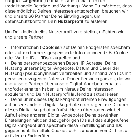
noch keine Testpflicht in NRW, das hatte sich dann
aber geändert.
Veröffentlicht:
Dienstag, 11.08.2020 14:02
Anzeige
Mittlerweile gilt: wer als Urlauber aus einem Corona-
Risikogebiet zurückkommt, muss sich testen lassen.
Das muss nicht zwangsmäßig am Flughafen
geschehen, aber viele Rückkehrer nutzen das Angebot.
Laut der Kassenärztlichen Vereinigung sei der Ablauf
bisher auch reibungslos verlaufen. Allein am letzten
Ferienwochenende wurden über 4.600 Urlauber auf
Corona getestet. Der Anteil positiver Tests liege im
Tages-Schnitt bei 2 bis 3 Prozent. Wer nach einer