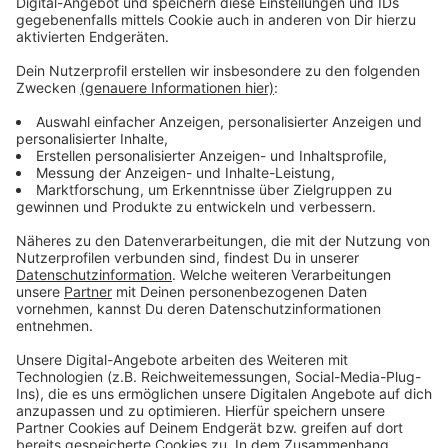
Euro an Bargeld, Gold und Schmuck zustande. Die
Angeklagten haben für den Prozess Aussagen
angekündigt. Ihnen drohen bei Verurteilung mehrere
Jahre Haft.
Anzeige
Weitere Infos und Links zum Thema
Anzeige
RP-Bericht zum Prozessauftakt
Senioren-Prävention der Düsseldorfer Polizei
Weitere Präventionsangebote der Düsseldorfer
Polizei
Hilfe für Opfer in Düsseldorf