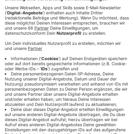
Veröffentlicht:
Mittwoch, 05.03.2025 06:01
Anzeige
Die Masche der falschen Polizisten
Anzeige
Neun Senioren im Alter von 72 bis über 90 Jahren sind
Opfer der falschen Polizisten geworden. Sie hatten
Anrufe bekommen, in denen sie von den vermeintlichen
Kripo-Beamten vor Kriminellen gewarnt wurden. Am
sichersten wäre es doch, wenn sie Geld und
Wertsachen bei Zivil-Kollegen abgeben würden. Diese
Rolle sollen dann die Angeklagten übernommen haben.
Durch den Betrug kam ein Schaden von fast 600.000