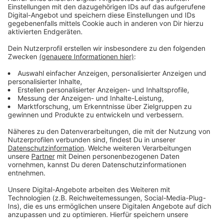
Preis mit 15.000 Euro - der Förderpreis mit 5.000 Euro.
Im Rahmen der Preisverleihung findet bis Freitag (6.
Juni 2025) die Bernd-und-Hilla-Becher-Preis-Woche
statt - mit Führungen, Vorträgen und auch Filmen im
Filmmuseum
. Die Werke der Preisträgerinnen können
wir uns ab Freitag (6. Juni 2025) anschauen: Sie werden
bis Anfang September in der
Kunsthalle
ausgestellt.
Anzeige
Weitere Infos und Links zum Thema:
Anzeige
Hier geht es zum Programm
Die Bernd-und-Hilla-Becher-Preis-Woche
Preis für Popkultur wird erstmals in Düsseldorf