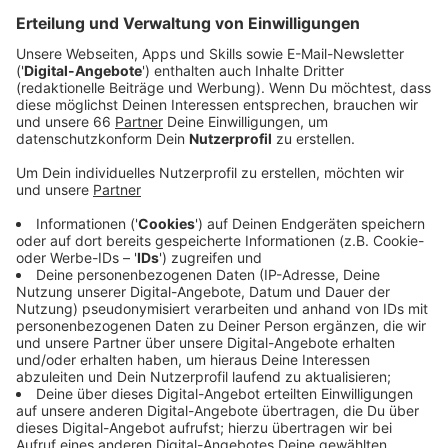
Fotokünstlerin Ursula Schulz-Dornburg wird mit
dem
Bernd-und-Hilla-Becher-Preis
ausgezeichnet.
Den dazugehörigen Förderpreis erhält die
Künstlerin Farah Al Qasimi.
Veröffentlicht:
Dienstag, 03.06.2025 13:12
Anzeige
Preisverleihung und Ausstellung
Anzeige
Mit dem Preis werden Persönlichkeiten augezeichnet,
die sich in der Fotografie besonders verdient gemacht
haben, so steht es in einer Mitteiltung der Stadt
Düsseldorf. Dotiert ist der Bernd-und-Hilla-Becher-