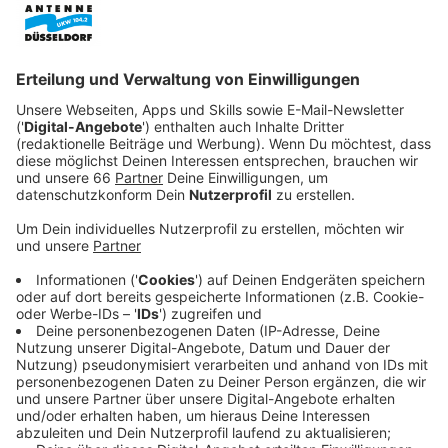
noch nicht hergeben.
Veröffentlicht:
Mittwoch, 29.10.2025 12:33
Anzeige
Wohnungspläne auf Eis: OB Keller zeigt
Verständnis
Anzeige
Verteidigungsminister Pistorius hat vor
Umwandlungspläne an rund 200 Bundeswehr-
Standorten ein Stoppschild gehängt. Düsseldorf
gehört dazu. Das wirft die Stadt in ihren Planungen für
den Wohnungsbau zurück. Auf der anderen Seite sagt
OB Keller
: "Das ist eine Maßnahme zur Sicherung der