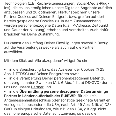
Anzeige
Unsere bisherige Berichterstattung
So berichtet RP Online
tagesschau.de: Welche Standorte die Bundeswehr
behalten will
Anzeige
Folge uns für mehr News & Updates:
Anzeige
Livestream
|
Instagram
|
Facebook
|
WhatsApp-Kanal