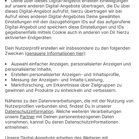
Verteidigungsfähigkeit Deutschlands - wir
unterstützen sie und sie kommt für uns nicht
überraschend."
Anzeige
Architektur-Wettbewerb läuft weiter
Anzeige
Der aktuelle Architektur-Wettbewerb für die
Wohnungen in Hubbelrath läuft wie geplant bis
Jahresende weiter. Ob die Pläne aber jemals
umgesetzt werden, hängt ab sofort an der Weltlage.
Anzeige
Weitere Infos und Links zum Thema: