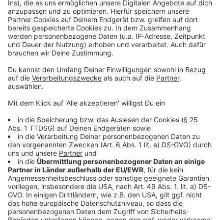
Weitere Infos und Links zum Thema:
Anzeige
Infos zur letzten Öffentlichkeitsbeteiligung
Richtfest für neue Schulen
Hintergründe zur Benrather Rochade
Projektübersicht und Details
Kritik an Düsseldorfer Wohnpolitik
Anzeige