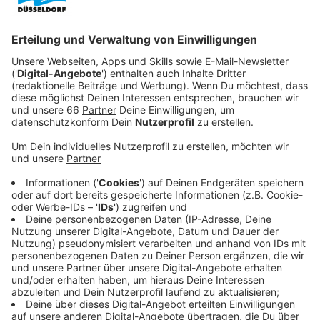
Schloß-Gymnasiums ein. Erwünscht sind
Anregungen zu den Entwürfen.
Veröffentlicht:
Montag, 13.01.2025 12:53
Anzeige
Neue Wohnräume auf ehemaligen
Schulgeländen
Anzeige
Das
Schloß-Gymnasium
und die
Realschule Benrath
werden derzeit neu gebaut. Wenn die neuen Standorte
an der Benrode- und Marbacher Straße eingeweiht
sind, kann auf den bisherigen Schulgeländen Wohnraum
entstehen. Wie der aussehen soll und was dort