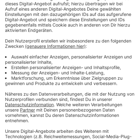
außerdem gewünscht ist, wird derzeit mit Beteiligung
der Öffentlichkeit erarbeitet.
Anzeige
Letzte Chance zur Mitgestaltung
Anzeige
Beim Termin am 14. Januar 2025 sollen überarbeitete
Entwürfe gezeigt werden - es ist der letzte Termin,
bevor in zehn Tagen, am 23. Januar 2025, ein
Preisgericht einen Entwurf auswählt. Die Stadt würde
sich wünschen, dass man sich für den Abend anmeldet
- teilnehmen kann man aber auch ohne Anmeldung.
Anzeige