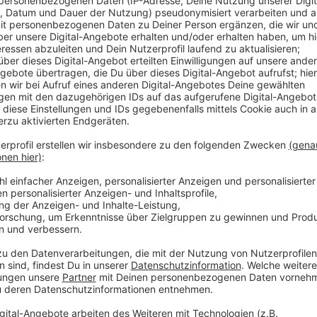
Anzeige
Der Mann wollte am späten Dienstagnachmittag (gege
überqueren - mehrere Zeugen haben der Polizei best
zeigte. Der Bus der Rheinbahn-Linie 735 bog aus der
erfasste den Mann. Seine Verletzung habe zunächst 
Polizei-Sprecher Antenne Düsseldorf heute sagte - 
Krankenhaus gekommen, dass der Mann verstorben s
klären zu können, bittet die Polizei um weitere Hilf
Anzeige
Weitere Infos und Links zum Thema:
Anzeige
Die Pressemitteilung der Polizei im Wortlaut