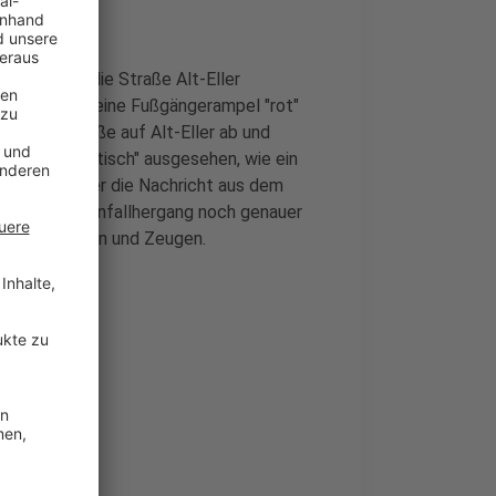
n 17 Uhr) die Straße Alt-Eller
ätigt, dass seine Fußgängerampel "rot"
 Gumbertstraße auf Alt-Eller ab und
"nicht dramatisch" ausgesehen, wie ein
heute sei aber die Nachricht aus dem
ei. Um den Unfallhergang noch genauer
e von Zeuginnen und Zeugen.