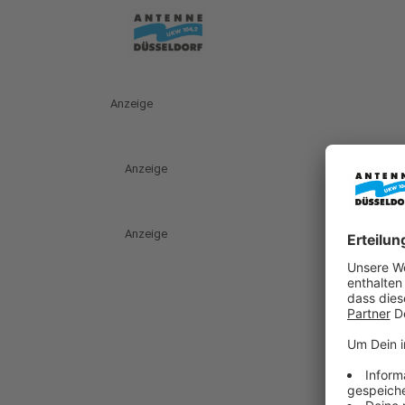
Anzeige
Anzeige
Anzeige