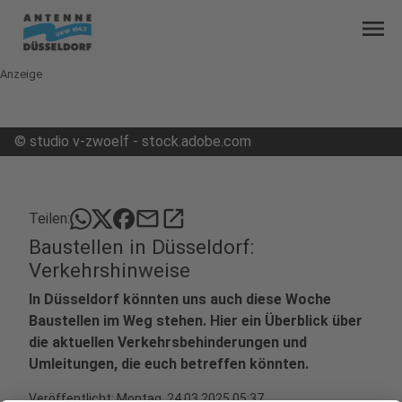
menu
Anzeige
©
studio v-zwoelf - stock.adobe.com
mail
open_in_new
Teilen:
Baustellen in Düsseldorf:
Verkehrshinweise
In Düsseldorf könnten uns auch diese Woche
Baustellen im Weg stehen. Hier ein Überblick über
die aktuellen Verkehrsbehinderungen und
Umleitungen, die euch betreffen könnten.
Veröffentlicht:
Montag, 24.03.2025 05:37