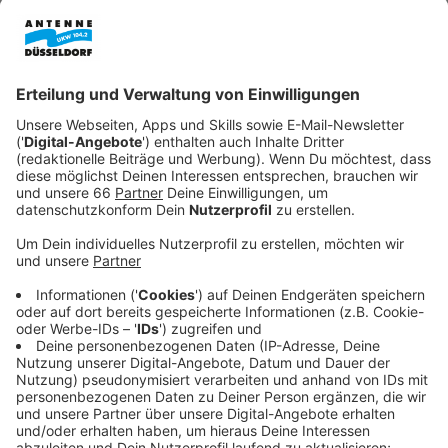
Anzeige
Fahrradstraße am Wehrhahn: Sperrungen und
Umleitungen
Anzeige
Der
Wehrhahn wird zur Fahrradstraße
umgebaut. Seit
heute ist die Straße "Am Wehrhahn" zwischen Jacobi-
und Oststraße voll gesperrt, auch für Fahrräder. Der
Asphalt wird rot eingefärbt, um den Vorrang für
Fahrräder zu kennzeichnen. Die Sperrung dauert bis
zum 3. April. Zusätzlich wird die Kreuzung
Wehrhahn/Oststraße vom 27. bis 29. März komplett
gesperrt. Die Stadt investiert 2,5 Millionen Euro in den