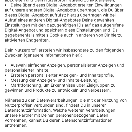
Umbau.
Anzeige
Umleitungen und Gleisbauarbeiten
Anzeige
Seit heute Morgen werden mehrere
Buslinien
umgeleitet
, die über den Hauptbahnhof fahren. Grund
ist die Teilsperrung der Kreuzung Friedrich-Ebert- und
Karlstraße. Bis Mittwochmorgen soll alles wieder im
Plan sein. Heute ist außerdem der letzte Tag für die
Gleisbauarbeiten auf der Kölner Landstraße
zwischen
Wersten und Holthausen. Ersatzbusse sind im Einsatz,
und Autos sollten die Kölner Landstraße meiden.
Morgen soll der Verkehr wieder normal laufen.
Anzeige