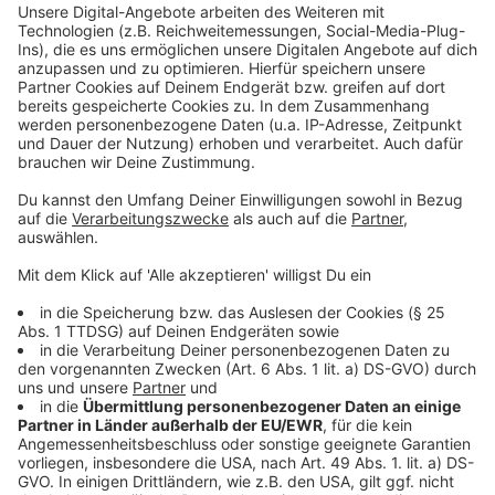
Weitere Infos und Links zum Thema:
Anzeige
Unsere bisherige Berichterstattung zur Fahrradstraße
am Wehrhahn
Radleitroute vom Linksrheinischen bis nach Gerresheim
Opern-Neubau am Wehrhahn: Architektur-Teams
besichtigen Standort
Das bespricht die Politik derzeit in Sachen
Bahnhofsvorplatz/Konrad-Adenauer-Platz
RP Online zum Stand der Dinge in Sachen neuer
Bahnhofsvorplatz