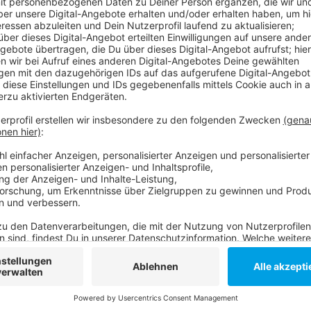
Gearbeitet wird zunächst in der Mitte der Straße. Fü
Fahrbahnen eingerichtet worden; deshalb haben Fußg
voraussichtlich Anfang April kommenden Jahres fer
ruhen die Arbeiten in diesem Bereich.
Anzeige