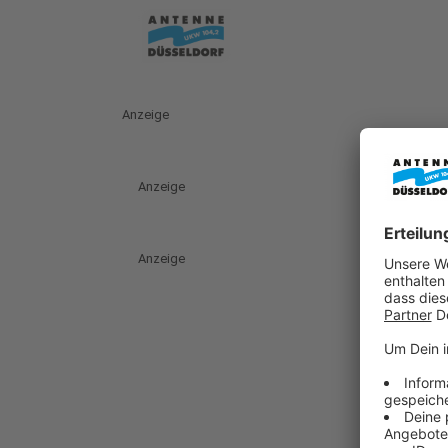
Anzeige
Anzeige
Anzeige