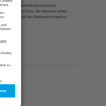
r Autos sind deshalb provisorische
änger weniger Platz. Die Arbeiten sollen
tig sein. Während des Weihnachtsmarktes