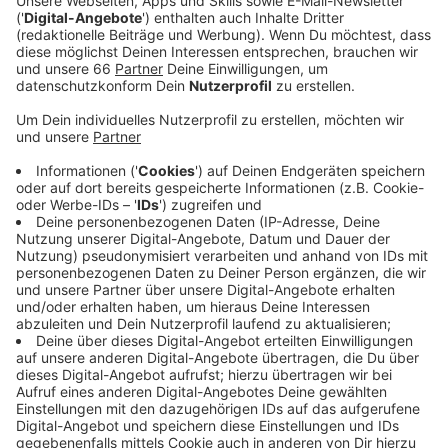
Anzeige
Bis Mitte September baut die
Netzgesellschaft
Düsseldorf
dort zwischen der Talstraße und der
Friedrichstraße das
Fernwärme-Netz
aus.
Anzeige
Eine Fahrspur Richtung Kniebrücke gesperrt
Anzeige
Die Arbeiten finden zum größten Teil auf dem Gehweg
statt. Damit die Fußgängerinnen und Fußgänger aber
weiterhin sicher unterwegs sein können, wird für die
gesamte Bauzeit in Richtung Rheinkniebrücke eine
Fahrspur gesperrt.