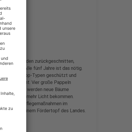
l 50 Kopfweiden zurückgeschnitten,
bbrechen. Alle fünf Jahre ist das nötig.
würdige Biotop-Typen geschützt und
rt mehr Licht. Vier große Pappeln
menden Jahren werden neue Bäume
g soll wieder mehr Licht bekommen.
t kosten die Pflegemaßnahmen im
 kommt aus einem Fördertopf des Landes.