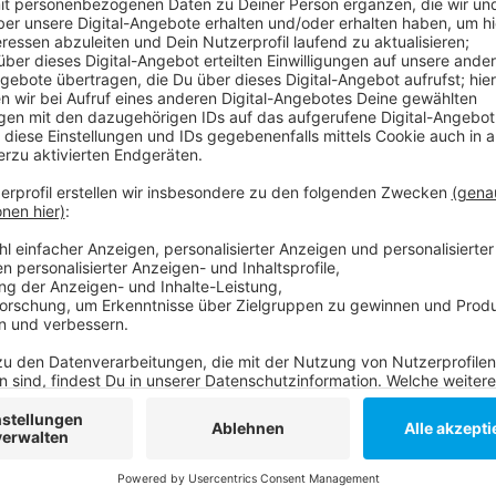
Gerade in Gebieten mit angespanntem Wohnungsmark
bezahlbarer Wohnungen günstiges Bauland. In Düsse
aktuell durchschnittlich rund 1.363 Euro ausgeben. I
noch höher, Tendenz steigend. Das geht aus Zahlen 
Demnach seien die Preise für Bauland in Düsseldor
gestiegen. Von den zehn teuersten Städten liegt Düs
Weitere Infos:
So haben sich die Baulandpreise in Deutschland entw
Anzeige