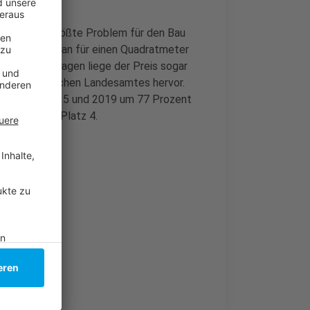
t sei das größte Problem für den Bau
ldorf muss man für einen Quadratmeter
n begehrten Lagen liege der Preis sogar
des statistischen Landesamtes hervor.
f zwischen 2015 und 2019 um 77 Prozent
seldorf auf Platz 4.
ickelt