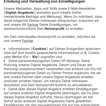
Regionalexpresslinien können nicht fahren. Auch
der Fernverkehr ist betroffen.
Veröffentlicht:
Freitag, 28.07.2023 13:04
Anzeige
Die Bahn arbeitet schon seit Jahren an der Strecke für
den Rhein-Ruhr-Express. Jetzt läuft die nächste
Bauphase. Bis zum 8. September kann die S6 deshalb
zwischen Düsseldorf-Hauptbahnhof und Köln-Mülheim
nicht fahren, hier sind Ersatzbusse unterwegs. Die
Regionalexpress-Linien 1 und 5 werden umgeleitet,
ebenso die Fernzüge. Die Fahrtzeit zwischen
Düsseldorf und Köln verlängert sich um 20 Minuten.
Bis Freitag (4. August 2023) wird auch auf der Strecke