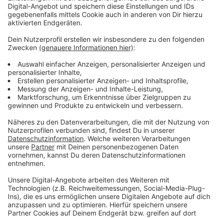
zwischen Gerresheim und Wuppertal gearbeitet. Auf
den Linien S8, S28, RE4 und RE13 sind deshalb
Ersatzbusse im Einsatz.
Anzeige
Weitere Infos und Links zum Thema:
Anzeige
Hier informiert die Bahn ausführlich über
Bauarbeiten und Folgen
Hier informiert die Bahn über Bauarbeiten in der
Region
Der Rhein-Ruhr-Express
RRX: Auch am Düsseldorfer HBF wird umgebaut