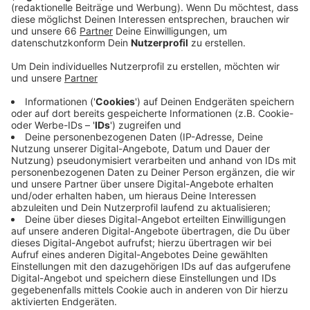
eine neue Brücke eingefahren.
Veröffentlicht:
Freitag, 13.11.2020 05:44
Anzeige
Die alte Brücke Heerdter Lohweg über die Brüsseler
Straße wird durch einen Neubau ersetzt. Der
Stahlüberbau für die neue Brücke wurde bereits in der
Nähe der Baustelle zusammengesetzt und soll nun in
seine endgültige Position über der Bundesstraße
gebracht werden. Dafür muss die B7 heute (13.
November 2020) ab 20 Uhr bis Montagfrüh in beide
Richtungen komplett gesperrt werden. In Richtung
Düsseldorf wird der Verkehr ab Büderich abgeleitet. In
Richtung Kaarst am Seestern bzw. am Heerdter
Dreieck. Mit der neuen Brücke bekommt der Heerdter
Lohweg einen direkten Anschluss an die Bundesstraße.