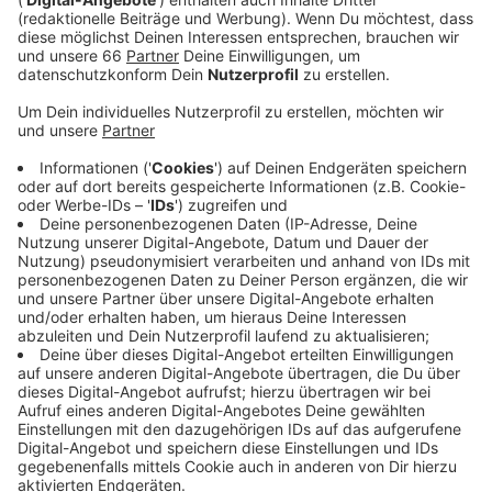
einem Kanal arbeitet.
Veröffentlicht:
Mittwoch, 06.09.2023 14:44
Anzeige
Die Gumbertstraße wird darum ab morgen früh
zwischen Alt Eller und der Vennhauser Allee gesperrt -
und das bis Ende November. Die Rheinbahn nutzt die
Zeit außerdem für Gleisbauarbeiten. Die Bahnen der
U75 enden darum in Richtung Eller bereits am
Hauptbahnhof, wenden - und fahren wieder zurück
nach Neuss. Bei der 705 gibt es ab Morgen
Änderungen: Auf dem gesperrten Abschnitt zwischen
„Oberbilk S“ und „Vennhauser Allee“ sind zum Beispiel
Busse statt Bahnen im Einsatz.
Anzeige