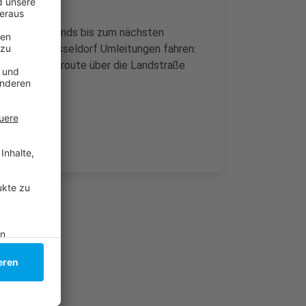
on 20 Uhr abends bis zum nächsten
Weg nach Düsseldorf Umleitungen fahren:
eine Ausweichroute über die Landstraße