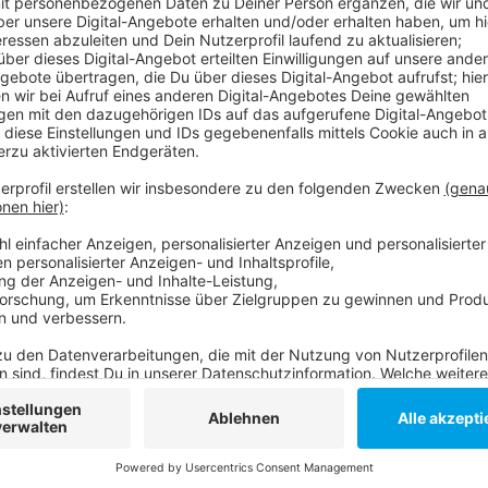
Und zwar zwischen Langenfeld und Garath, jeweils v
Morgen um 5 Uhr. Autofahrer müssen dann auf dem 
Entweder über die A3 und die A46. Es ist aber auch 
ausgeschildert.
Anzeige