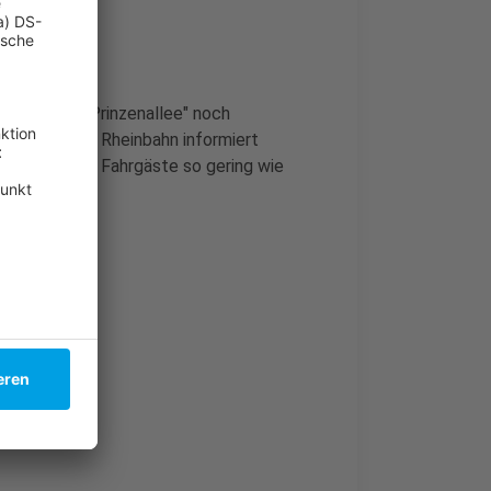
t
ltestelle "Prinzenallee" noch
 gesperrt. Die Rheinbahn informiert
ränkungen für Fahrgäste so gering wie