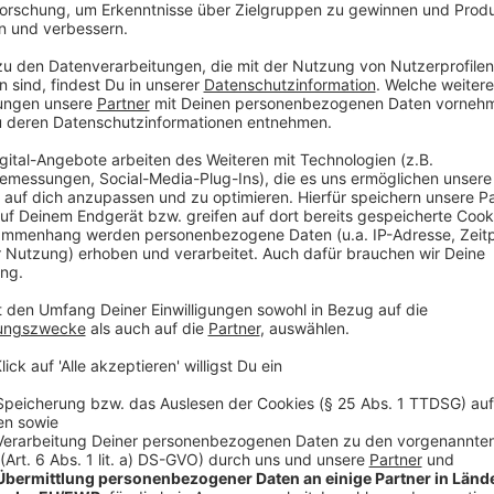
Verbesserungen für Fahrgäste im Linksrhei
Anzeige
Während der Bauarbeiten nutzten Fahrgäste eine Ers
entfernt lag. Diese wird bis Ende August abgebaut. D
Komfort, sondern auch eine bessere Zugänglichkeit fü
Bahnsteige und die barrierefreien Rampen sind ein gr
Anzeige
©
Antenne Düsseldorf
Von links nach rechts: Jochen Kral (Dezernent für Mobi
Ferlic (Interimsbereichsleiter Inftrastruktur der Rhein
Marc Nüßen (Abteilungsleiter Fördermanagement Verk
Anzeige