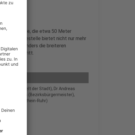
nischen
atzhaltestelle, die etwa 50 Meter
ie neue Haltestelle bietet nicht nur mehr
r alle. Besonders die breiteren
oßer Fortschritt.
lität und Umwelt der Stadt), Dr Andreas
bahn), Rolf Tups (Bezirksbürgermeister),
ehrsverbund Rhein-Ruhr)