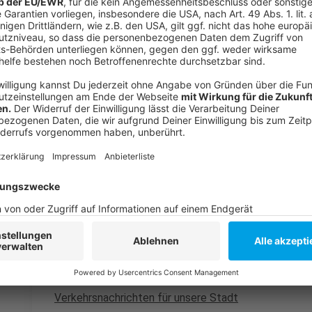
Weitere Arbeiten Anfang des Jahres geplan
Anzeige
Anfang des kommenden Jahres stehen rund um die Ha
Asphaltarbeiten an. Dafür wird die Straße kurzfristig
rechtzeitig über die genauen Termine, um die Einsch
möglich zu halten.
Anzeige
Weitere Infos und Links zum Thema:
Anzeige
So haben wir über die Baustelle berichtet
Verkehrsnachrichten für unsere Stadt