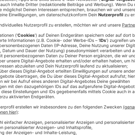
Anzeige
Beide Zugänge sind mit Rampen ausgestattet, was d
Rollstuhl oder Kinderwagen deutlich erleichtert. And
Vorteile für alle Fahrgäste.
Anzeige
Andreas Ferlic von der Rheinbahn
Zugang zur Haltestelle deutlich angenehmer
Anzeige