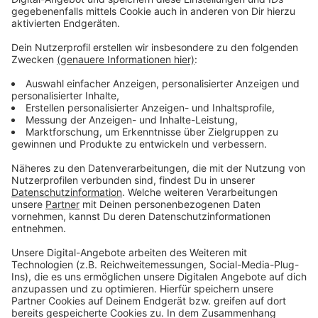
Pay), Kreditkarten (kontaktlos: Mastercard und Visa;
American Express derzeit nicht) sowie mobile
Payment (Google Pay und Apple Pay).
Bargeldzahlungen sind weiterhin im
Dienstleistungszentrum am Hauptbahnhof (Willi-
Becker-Allee 7) möglich.
Anzeige
Weitere Infos und Links zum Thema:
Anzeige
So haben wir am 24. Oktober berichtet
Die Meldung der Stadt
Übersicht über Bürgerbüros in Düsseldorf