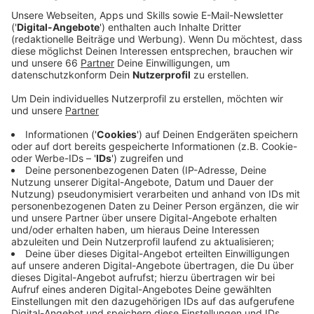
Anzeige
Nach erfolgreichen Tests an einigen Standorten, bei
denen 98 Prozent der Zahlungen bargeldlos erfolgten,
wird diese Methode nun dauerhaft eingeführt. Die
Stadt verspricht sich davon eine Vereinfachung und
Beschleunigung der Abläufe.
Anzeige
Bargeldzahlungen sind weiterhin am
Hauptbahnhof möglich
Anzeige
Akzeptiert werden Debitkarten (girocard, Maestro, V