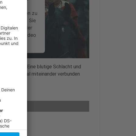
ideoinhalte
ce kann Daten zu
 Bitte lesen Sie
timmen Sie der
um dieses Video
.
onen
burger Wald: Eine blutige Schlacht und
isches Schicksal miteinander verbunden
nsent Management