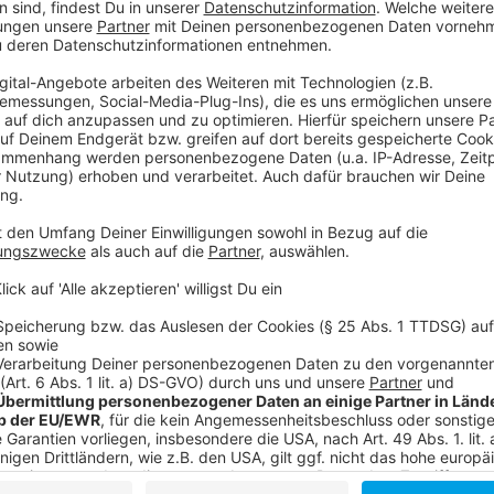
Drittanbieters, um V
einzubetten. Dieser Servi
Ihren Aktivitäten sammeln.
die Details durch und s
Nutzung des Service zu, 
anzusehen
Mehr Informati
Die Varusschlacht im Jahre 9 nach Christus im Teuto
Akzeptieren
mittendrin drei Kindheitsfreunde, die durch ein trag
powered by
Usercentrics Co
sind.
Platform
Anzeige
©
Copyright: Netflix
Varus will Rache. Und diese Rache soll blutig sein.
Anzeige