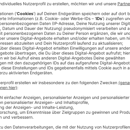
Anzeige
Doch die Demütigung soll sie teuer zu stehen komme
seinen Ziehsohn Arminius (Laurence Rupp), der den Ge
hat jedoch eine schicksalhafte Verbindung zu Thusnel
sich für eine Seite zu entscheiden.
Streaming-Dienst: Netflix
Anzeige
Wir benötigen Ihre Z
den YouTube Video
laden!
Wir verwenden einen S