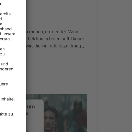
n. Um sich zu rächen, entsendet Varus
rmanen eine Lektion erteilen soll. Dieser
da und Folkwin, die ihn bald dazu drängt,
ustimmung, um
-Service zu
ervice eines