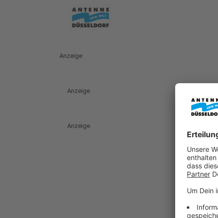
Anzeige
Anzeige
Anzeige