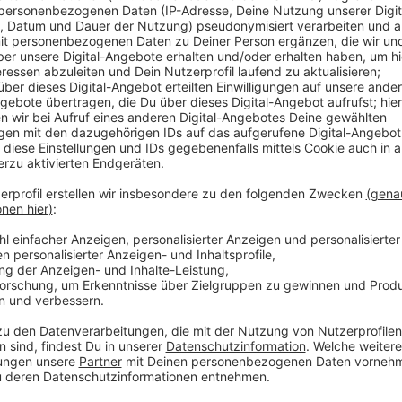
Betroffen sind Fernzüge in Richtung Ruhrgebiet, abe
Nacht zu Sonntag war der Blitz in die Technik der B
Reparaturen dauern, ist noch nicht abzusehen.
Anzeige
Weitere Infos und Links zum Thema:
Anzeige
Die aktuellen Infos von der Bahn
Anzeige