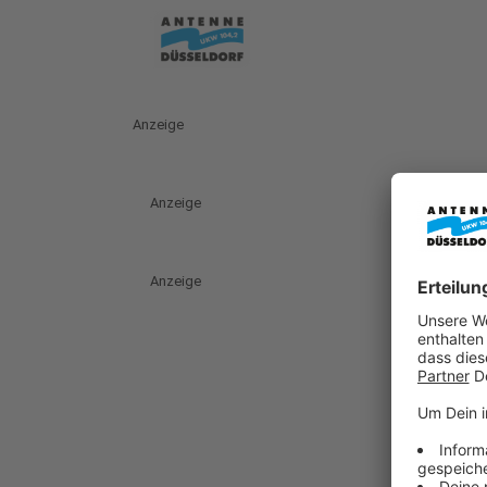
Anzeige
Anzeige
Anzeige