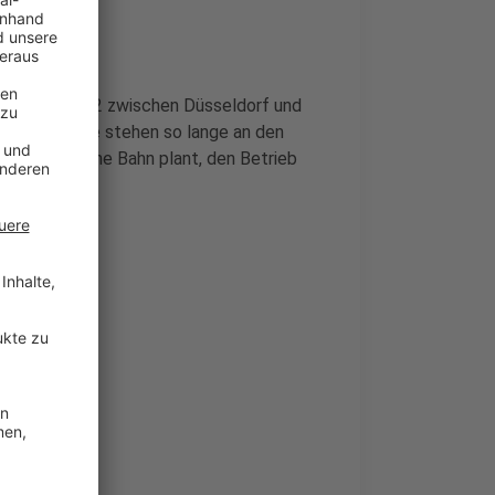
 auch der RE 2 zwischen Düsseldorf und
ve. Die Züge stehen so lange an den
. Die Deutsche Bahn plant, den Betrieb