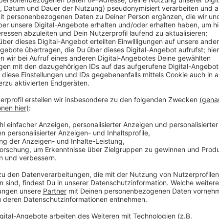
Anzeige
Betroffen sind mehrere Regional-Express Linien wie
Münster oder der RE 10 zwischen Düsseldorf und Kle
jeweiligen Endbahnhöfen. Ersatzverkehr gibt es nicht
morgen früh wieder aufzunehmen.
Anzeige
Weitere Infos und Links zum Thema
Anzeige
Informationen zu Zugausfällen
Bilanz nach dem vergangenen Sturm