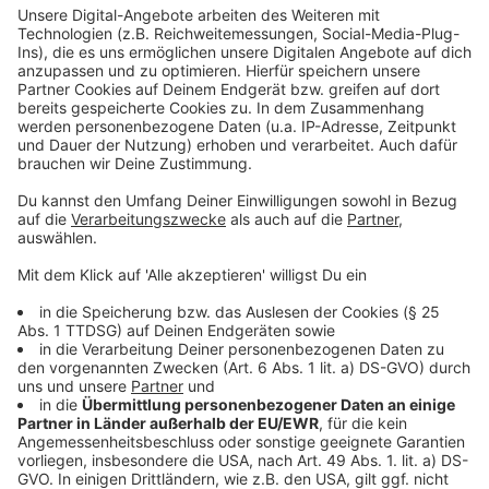
könnten.
Anzeige
Weitere Infos und Links zum Thema:
Anzeige
So hatten wir am gestrigen Abend berichtet
Was genau versteht man unter Sabotage
Die Homepage der Düsseldorfer Polizei
Anzeige
Folge uns für mehr News & Updates:
Anzeige