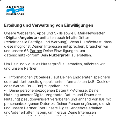
Veröffentlicht:
Dienstag, 23.09.2025 08:50
Anzeige
Sabotage legte Strecke lahm
Anzeige
Unbekannte hatten in der Nacht zum Montag einen
Kabelschacht aufgebrochen und alle Leitungen mit
einem Trennschleifer durchtrennt. Dadurch fiel ein
Stellwerk in Leverkusen aus, was die Hauptstrecke
entlang des Rheins für 17 Stunden
lahmgelegt
.
Fernzüge wurden über Wuppertal umgeleitet,
Regionalzüge fuhren linksrheinisch über Neuss.
Montagabend konnte die Strecke wieder freigegeben
werden.