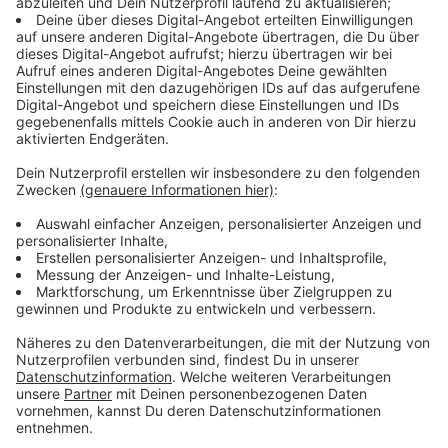
Anzeige
Polizei ermittelt weiter
Anzeige
Die Polizei spricht von Sabotage und schließt ein
politisches Motiv nicht aus. Bereits Anfang August
legten Brandsätze die Strecke zwischen Düsseldorf
und Duisburg lahm. Ein Bekennerschreiben deutete
damals auf eine linksextreme Gruppierung hin. Ende
August wurde zudem eine Bahnstrecke in Wuppertal
attackiert. Ob ein Zusammenhang zwischen den
Vorfällen besteht, wird derzeit geprüft. Die
Ermittlungen laufen weiter, und die Polizei bittet um
Hinweise, die zur Aufklärung der Sabotage beitragen