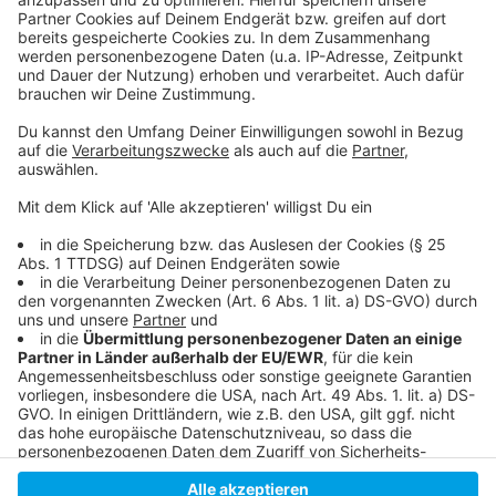
Anzeige
Bericht der RP dazu:
Aktuelle Meldungen und Störungen im regionalen
BAHN-Verkehr:
Störungskarte von Zuginfo.NRW:
Anzeige
Anzeige
Anzeige