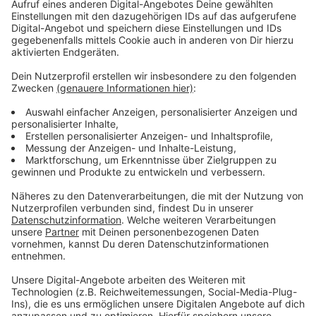
Staatsschutz ermittelt
Anzeige
Die Störung werde voraussichtlich noch den ganzen
Tag andauern, heißt es von der
Bahn
. Zwischen
Düsseldorf und Duisburg ist stattdessen ein Bus-
Ersatzverkehr eingerichtet worden. Die Polizei geht
aktuell von einem Sabotage-Akt aus. Der
Staatsschutz ermittelt in alle Richtungen, so ein
Sprecher.
Anzeige
Weitere Infos und Links zum Thema: