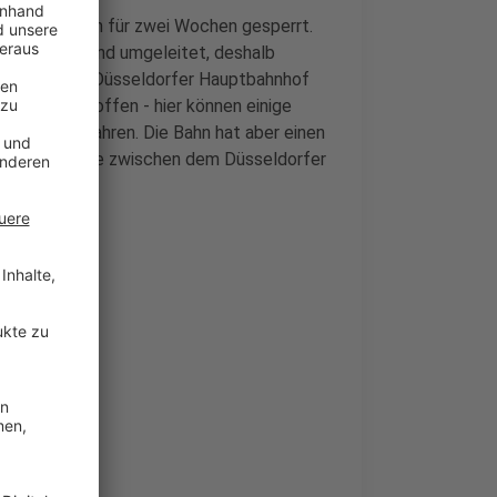
dorf und Essen für zwei Wochen gesperrt.
rf und Dortmund umgeleitet, deshalb
en. Auch der Düsseldorfer Hauptbahnhof
st auch betroffen - hier können einige
Düsseldorf fahren. Die Bahn hat aber einen
n fahren Busse zwischen dem Düsseldorfer