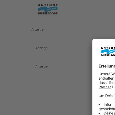
Anzeige
Anzeige
Anzeige