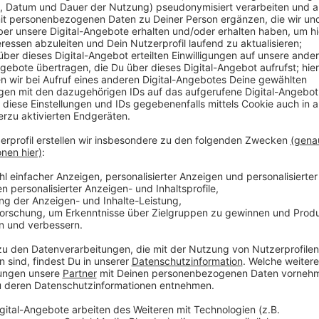
Ab Freitag (22.03.) ist die Strecke zwischen Düssel
In der Zeit wird der Fernverkehr zwischen Düsseldo
halten die Züge auch nicht am Düsseldorfer Flughaf
wird zum Teil nicht angefahren. Der Regionalverkehr i
Linien, wie der RE1, der RE2 oder der RE3 nicht über 
Schienenersatzverkehr eingerichtet. Alle 20 Minute
und dem Essener Hauptbahnhof.
Anzeige
Weitere Infos und Links zum Thema:
Anzeige
Hier informiert die Bahn
Weitere Infos der Bahn