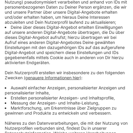
Eine weitere Baustelle wird es an der
Eisenbahnüberführung am Rather Broich geben: Dort
erneuert die Deutsche Bahn die Brückenlager und den
Korrosionsschutz. Pendlerinnen und Pendler müssen
sich auf
Umleitungen und Ausfälle
einstellen.
Betroffen sind der RE 3, der RE 6, der RE 11 und RE 19.
Als Alternative empfiehlt die Bahn, den RE 1 oder den
RE 5 zu nutzen. Für die S-Bahnen der S1, S6 und S11
sind Ersatzbusse im Einsatz.
Anzeige
Weitere Infos und Links zum Thema:
Anzeige
• RE 3 fällt zwischen zwischen Oberhausen Hbf