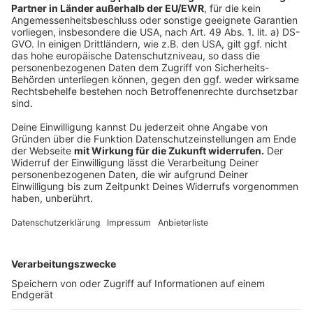
Abschnitt komplett aus.
• S 11 fällt zwischen Düsseldorf Hbf und
Düsseldorf Flughafen Terminal aus.
Anzeige
Aktuelle Meldungen im Regionalverkehr
So berichtet die Deutsche Bahn
Ankündigung der Deutschen Bahn vom 19.
November2024
Gutes Car-Sharing-Angebot in Düsseldorf
Südbrücke bleibt weiter Baustelle
Der Verkehrsservice von Antenne Düsseldorf