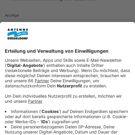
Anzeige
Unter anderem geht es beim Neubau der S-Bahn-
Station am Wehrhahn weiter. Mit dem Abriss des
Gebäudes hatte die Bahn schon im letzten Jahr
begonnen. Jetzt sollen die Betonstützen zwischen
den Gleisen verstärkt werden. Weil das
Bahnhofsgebäude oberhalb der Bahnstrecke liegt,
müssen einige Gleise gesperrt werden.
Anzeige
Weitere Baustellen und Alternativen
Anzeige