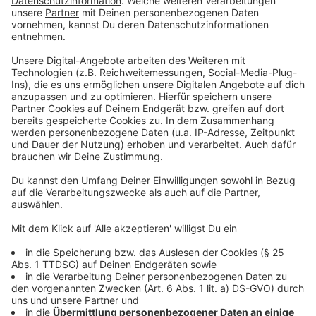
und Düsseldorf Hbf aus.
• RE 6 wird zwischen Neuss Hbf und Duisburg
Hbf umgeleitet. Die Halte Düsseldorf-Bilk, Düsseldorf
Hbf und Düsseldorf Flughafen entfallen.
Alternativ können Reisende die Linie RE 4 zwischen
Düsseldorf Hbf und Neuss Hbf nutzen.
• RE 11 endet bereits in Düsseldorf Flughafen
Terminal. Der Halt Düsseldorf Flughafen entfällt.
• RE 19 wird zwischen Düsseldorf Hbf und
Duisburg Hbf umgeleitet. Der Halt Düsseldorf
Flughafen entfällt.
• S 1 fällt zwischen Düsseldorf Hbf und
Düsseldorf-Unterrath aus.
• S 6 fährt ohne Halt zwischen Düsseldorf Hbf
und Ratingen Ost. Abends fällt die S 6 auf diesem