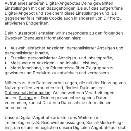
Für Fan-Club Mitglieder startet der Vorverkauf am
Mittwoch (21.01.26) um 10 Uhr. Für alle anderen am
Freitag (23.01.26) um 10 Uhr. Die Konzertserie der
Backstreet Boys in Düsseldorf startet am 25.
September. Es ist der einzige Europa-Auftritt der Band
in diesem Jahr.
Anzeige
Weitere Infos und Links zum Thema:
Anzeige
Hier gibt es Tickets
Alle Konzerte in der Übersicht
Unsere Erste Meldung zu den Konzerten im Dezember