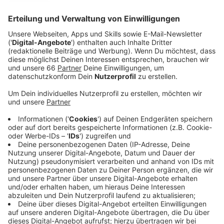
Anzeige
Wer bisher keine Tickets für die
Backstreet Boys
-
Konzerte in Düsseldorf bekommen hat, kann es diese
Woche nochmal versuchen. Die Band hat auf ihren
Social-Media-Kanälen
ein weiteres Konzert
angekündigt. Am 7. Oktober werden die Backstreet
Boys nach eigenen Angaben zum zehnten und letzten
Mal in der Merkur Spiel-Arena spielen.
Anzeige
Ticket-Vorverkauf startet diese Woche
Anzeige