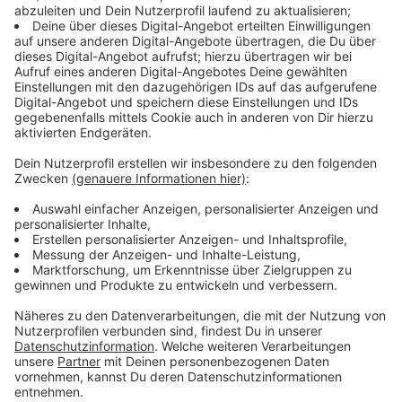
Erkrather Straße.
Anzeige
Sozial geförderte Wohnungen
Anzeige
Stattdessen sind dort jetzt unterschiedlich hohe
Wohnhäuser, eine Tiefgarage, eine KiTa und ein
70
Meter hoher Turm
für Büros und eine Bowlingbahn
geplant. Die Hälfte der Wohnungen wird sozial
gefördert.
Anzeige
Noch kein konkreter Zeitplan