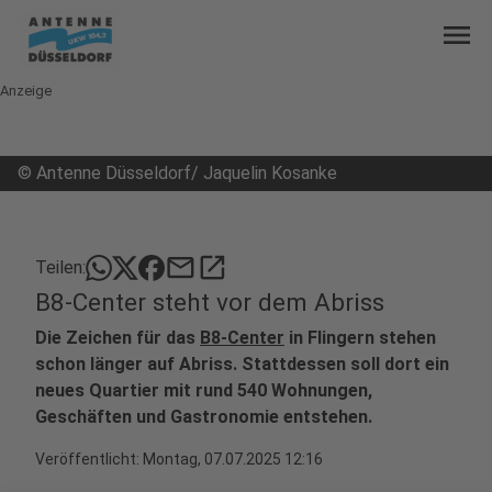
menu
Anzeige
©
Antenne Düsseldorf/ Jaquelin Kosanke
mail
open_in_new
Teilen:
B8-Center steht vor dem Abriss
Die Zeichen für das
B8-Center
in Flingern stehen
schon länger auf Abriss. Stattdessen soll dort ein
neues Quartier mit rund 540 Wohnungen,
Geschäften und Gastronomie entstehen.
Veröffentlicht:
Montag, 07.07.2025 12:16