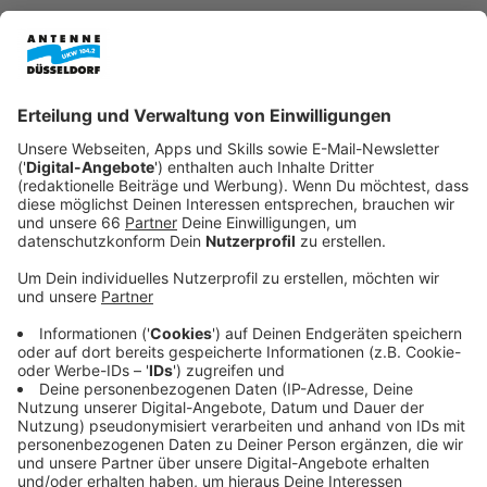
Anzeige
Auch Grün- und Freiflächen soll es auf dem Gelände
geben. Heute Nachmittag wird der Planungsausschuss
im Rathaus offiziell beschließen, einen Bebauungsplan
dafür aufzustellen.
Anzeige
B8-Center erst 2010 eröffnet
Anzeige
Das B8-Center war erst 2010 eröffnet worden. Heute
spricht die Stadt von einem "Fachmarktzentrum ohne
städtebauliche Qualität" an der Werdener- und