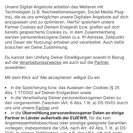
Anzeige
CDU und GRÜNE wollen außerdem weitere Parkplätze
für umliegende Anwohner durchsetzen. Ein konkreter
Zeitplan für die Bauarbeiten steht aber noch nicht
fest.
Anzeige
Weitere Infos und Links zum Thema:
Anzeige
Neues Wohnviertel statt B8-Center - Pläne nehmen
Gestalt an:
Ende für das B8-Center ist schon seit mehreren
Jahren geplant: