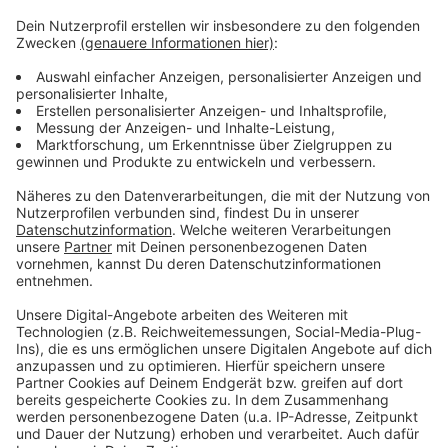
Drittanbieters, um Videoinhalte
einzubetten. Dieser Service kann
Daten zu Ihren Aktivitäten
sammeln. Bitte lesen Sie die
Details durch und stimmen Sie der
Nutzung des Service zu, um dieses
Video anzusehen.
Mehr Informationen
Offizielles Video
Akzeptieren
Anzeige
powered by
Usercentrics Consent
Management Platform
Anzeige