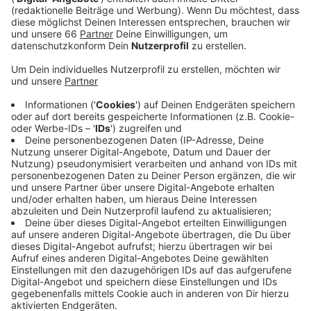
Mit ihrer Debut-Single "Sweet but Psycho" hat Ava die
Charts in 17 Ländern gestürmt. 180 Mio. Views auf
YouTube brachten ihr den Titel "Artist to watch" 2019
ein. Dass man bei soviel Erfolg als Newcomer schon
mal ein bisschen glaubt ein Superheld zu sein, ist
verständlich. IM Video ihrer neuen Single "Torn"
schlüpft Ava auch direkt ins rot-goldene Kostüm und
besiegt die Bösewichte.
Anzeige
Wir benötigen Ihre
Zustimmung, um den YouTube
Video-Service zu laden!
Wir verwenden einen Service eines