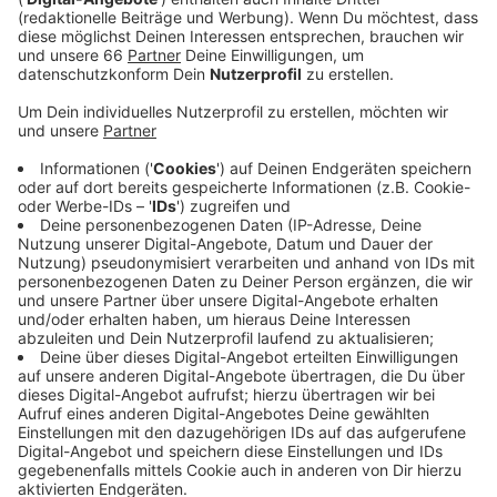
Anzeige
Im Kreuz Hilden können wir nicht von der A46 in
Richtung Wuppertal auf die A3 in Richtung Frankfurt
fahren. Dort wird an Fundamenten für neue Schilder
gearbeitet. Heute wird von 10 bis 13 Uhr gearbeitet;
am morgigen Freitag von 9 bis 12 Uhr - und von 22 Uhr
bis Montag (20. November 2023) 5 Uhr. Umleitungen
sind ausgeschildert. Auch am kommenden
Wochenende (23. bis 27. November 2023) wird im
Kreuz Hilden gearbeitet.
Anzeige
Weitere Infos und Links zum Thema