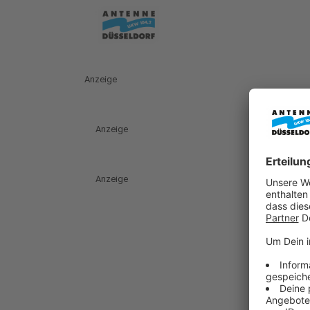
Anzeige
Anzeige
Anzeige