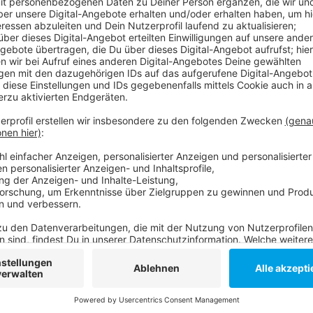
Insgesamt bietet der Messeparkplatz „P1“ Platz fü
die Besucher über das eigene Autoradio. Pro PKW si
Ausnahme gibt es nur für die eigenen Kinder - bis 14
die Zubereitung von frischen Speisen verzichtet. Es
Getränke geben.
https://www.autokino-duesseldorf.de/
Anzeige