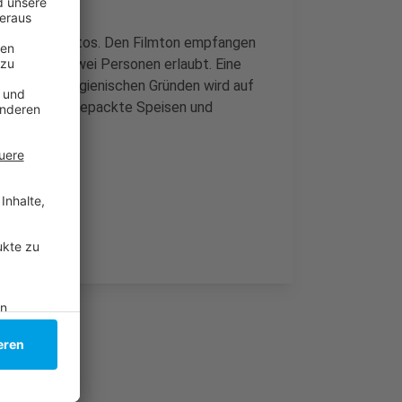
r rund 500 Autos. Den Filmton empfangen
nd maximal zwei Personen erlaubt. Eine
 Jahre. Aus hygienischen Gründen wird auf
 wird aber abgepackte Speisen und